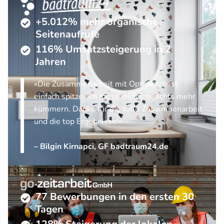
+5.012% mehr organische
Seitenaufrufe
116% Umsatzsteigerung in 2
Jahren
»Die Zusammenarbeit mit Optimerch ist
einfach spitze. Ich muss mich um nichts mehr
kümmern. Danke für die tolle Zusammenarbeit
und die top Ergebnisse!«
– Bilgin Kirnapci, GF badtraum24.de
77 Bewerbungen in den ersten 30
Tagen