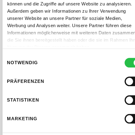
können und die Zugriffe auf unsere Website zu analysieren.
Berichterstattung. Wir überwachen die
Außerdem geben wir Informationen zu Ihrer Verwendung
Performance Ihrer internationalen SEO-
unserer Website an unsere Partner für soziale Medien,
Kampagnen kontinuierlich und nutzen
Werbung und Analysen weiter. Unsere Partner führen diese
Informationen möglicherweise mit weiteren Daten zusammen
verschiedene Analyse-Tools, um die
die Sie ihnen bereitgestellt haben oder die sie im Rahmen Ihr
wichtigsten Kennzahlen zu tracken und die
Nutzung der Dienste gesammelt haben.
Effektivität der Maßnahmen zu bewerten. In
Einwilligungsauswahl
regelmäßigen Abständen erhalten Sie
NOTWENDIG
detaillierte Berichte über den Fortschritt Ihrer
SEO-Kampagnen. Diese Berichte bieten Ihnen
PRÄFERENZEN
einen umfassenden Überblick und helfen uns,
fundierte Entscheidungen zu treffen und
STATISTIKEN
weitere Optimierungen zu planen​.
MARKETING