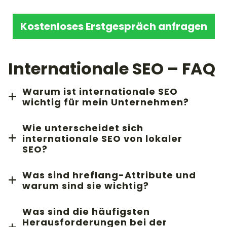
Kostenloses Erstgespräch anfragen
Internationale SEO – FAQ
Warum ist internationale SEO
wichtig für mein Unternehmen?
Durch internationale SEO können Sie Ihre Reichweite
Wie unterscheidet sich
erweitern, neue Märkte erschließen und Ihre
internationale SEO von lokaler
Wettbewerbsfähigkeit auf globaler Ebene erhöhen.
SEO?
Sie verbessert die Sichtbarkeit in den
Lokale SEO konzentriert sich auf die Optimierung Ihrer
Suchergebnissen verschiedener Länder, erhöht den
Was sind hreflang-Attribute und
Website für geografisch begrenzte Zielgruppen,
Traffic und stärkt die Kundenbindung durch lokalisierte
warum sind sie wichtig?
während internationale SEO auf die Anpassung an
Inhalte.
Hreflang-Attribute sind HTML-Tags, die
verschiedene Länder und Sprachen abzielt. Dies
Was sind die häufigsten
Suchmaschinen darüber informieren, welche Sprach-
umfasst unterschiedliche Keywords, kulturelle
Herausforderungen bei der