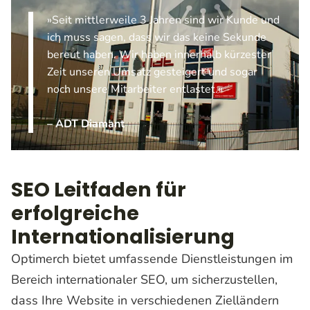
»Seit mittlerweile 3 Jahren sind wir Kunde und
ich muss sagen, dass wir das keine Sekunde
bereut haben. Wir haben innerhalb kürzester
Zeit unseren Umsatz gesteigert und sogar
noch unsere Mitarbeiter entlastet.«
– ADT Diamant
SEO Leitfaden für
erfolgreiche
Internationalisierung
Optimerch bietet umfassende Dienstleistungen im
Bereich internationaler SEO, um sicherzustellen,
dass Ihre Website in verschiedenen Zielländern