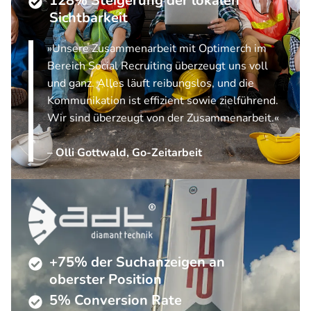
128% Steigerung der lokalen
Sichtbarkeit
»Unsere Zusammenarbeit mit Optimerch im
Bereich Social Recruiting überzeugt uns voll
und ganz. Alles läuft reibungslos, und die
Kommunikation ist effizient sowie zielführend.
Wir sind überzeugt von der Zusammenarbeit.«
– Olli Gottwald, Go-Zeitarbeit
+75% der Suchanzeigen an
oberster Position
5% Conversion Rate