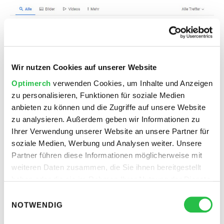
Wir nutzen Cookies auf unserer Website
Optimerch
verwenden Cookies, um Inhalte und Anzeigen
zu personalisieren, Funktionen für soziale Medien
anbieten zu können und die Zugriffe auf unsere Website
zu analysieren. Außerdem geben wir Informationen zu
Ihrer Verwendung unserer Website an unsere Partner für
soziale Medien, Werbung und Analysen weiter. Unsere
Kostenlose Beratung vom
Partner führen diese Informationen möglicherweise mit
Experten.
weiteren Daten zusammen, die Sie ihnen bereitgestellt
haben oder die sie im Rahmen Ihrer Nutzung der Dienste
info@optimerch.de
gesammelt haben.
Einwilligungsauswahl
NOTWENDIG
+49 231 999916-0