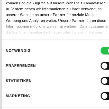
können. Unser ganzheitlicher SEO-Ansatz
können und die Zugriffe auf unsere Website zu analysieren.
kombiniert technische Optimierungen,
Außerdem geben wir Informationen zu Ihrer Verwendung
inhaltsstarke Maßnahmen und gezieltes
unserer Website an unsere Partner für soziale Medien,
Linkbuilding, um Ihre Online-Präsenz nachhaltig
Werbung und Analysen weiter. Unsere Partner führen diese
Informationen möglicherweise mit weiteren Daten zusammen
zu verbessern. Dabei setzen wir auf erprobte
die Sie ihnen bereitgestellt haben oder die sie im Rahmen Ihr
Methoden und innovative Strategien, die speziell
Nutzung der Dienste gesammelt haben.
auf Ihre Branche, Ihre Zielgruppe und den
regionalen Markt abgestimmt sind.
Einwilligungsauswahl
NOTWENDIG
PRÄFERENZEN
STATISTIKEN
MARKETING