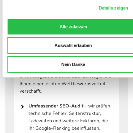
SEO-Analyse &
Details zeigen
Strategie-Entwicklung
Jede erfolgreiche SEO-Optimierung beginnt
Alle zulassen
mit einer umfassenden Analyse und
strategischen Planung. Bevor wir
Auswahl erlauben
Maßnahmen umsetzen, nehmen wir Ihre
Website genau unter die Lupe und
analysieren die relevanten Wettbewerber.
Nein Danke
Auf dieser Basis entwickelt unser Team
eine maßgeschneiderte SEO-Strategie, die
Ihnen einen echten Wettbewerbsvorteil
verschafft.
Umfassender SEO-Audit
– wir prüfen
technische Fehler, Seitenstruktur,
Ladezeiten und weitere Faktoren, die
Ihr Google-Ranking beeinflussen.