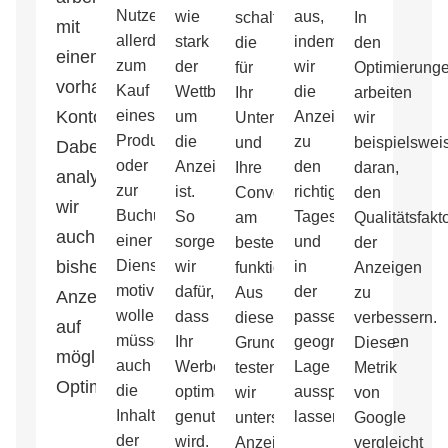
Nutzer
wie
aus,
schalten,
In
mit
allerdings
stark
indem
die
den
einem
zum
der
wir
für
Optimierung
vorhandenen
Kauf
Wettbewerb
die
Ihr
arbeiten
Konto.
eines
um
Anzeigen
Unternehmen
wir
Produktes
die
zu
und
beispielswei
Dabei
oder
Anzeigenplätze
den
Ihre
daran,
analysieren
zur
ist.
richtigen
Conversionziele
den
wir
Buchung
So
Tageszeiten
am
Qualitätsfakt
auch
einer
sorgen
und
besten
der
bisherige
Dienstleistung
wir
in
funktionieren.
Anzeigen
motivieren
dafür,
der
Aus
zu
Anzeigen
wollen,
dass
passenden
diesem
verbessern.
auf
müssen
Ihr
geographischen
Grund
Diese
mögliche
auch
Werbebudget
Lage
testen
Metrik
Optimierungen.
die
optimal
ausspielen
wir
von
Inhalte
genutzt
lassen.
unterschiedliche
Google
der
wird.
Anzeigen
vergleicht