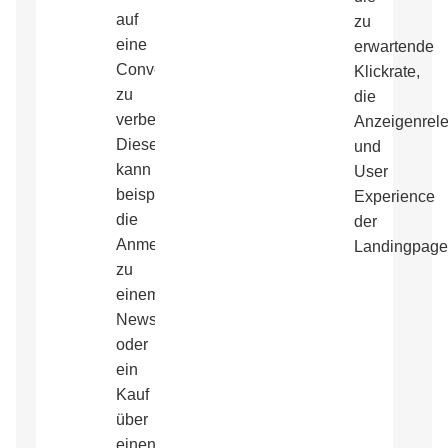
auf
zu
eine
erwartende
Conversion
Klickrate,
zu
die
verbessern.
Anzeigenrel
Diese
und
kann
User
beispielsweise
Experience
die
der
Anmeldung
Landingpage
zu
einem
Newsletter
oder
ein
Kauf
über
einen