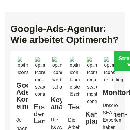
Google-Ads-Agentur:
Wie arbeitet Optimerch?
Str
Google-
Ads-
Monitor
Konto
Keywords
einrichten
analysieren
Erstellung
Testing
Unsere
der
Kampagnen­
SEA-
Je
Landingpages
Die
planung
Die
Experten
Keywordrecherche
Arbeit
haben
nachdem,