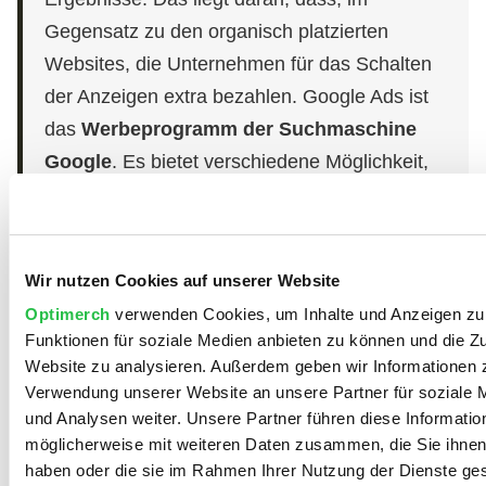
Gegensatz zu den organisch platzierten
Websites, die Unternehmen für das Schalten
der Anzeigen extra bezahlen. Google Ads ist
das
Werbeprogramm der Suchmaschine
Google
. Es bietet verschiedene Möglichkeit,
gegen Bezahlung Anzeigen in den Google
Suchergebnissen oder auf anderen Websites
zu schalten. Werbung über Google Ads ist
Wir nutzen Cookies auf unserer Website
eine klassische Maßnahme des Search
Optimerch
verwenden Cookies, um Inhalte und Anzeigen zu 
Engine Advertising (SEA).
Funktionen für soziale Medien anbieten zu können und die Zu
Website zu analysieren. Außerdem geben wir Informationen z
Optimerch hat sich im SEA-Bereich auf
Verwendung unserer Website an unsere Partner für soziale
Suchanzeigen, Google Shopping Ads,
Display
und Analysen weiter. Unsere Partner führen diese Informatio
möglicherweise mit weiteren Daten zusammen, die Sie ihnen 
Ads
und
Remarketing
-Anzeigen spezialisiert.
haben oder die sie im Rahmen Ihrer Nutzung der Dienste g
Wir sind außerdem Experten im Bereich