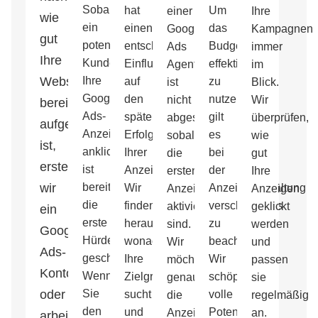
Sobald
hat
Um
einer
Ihre
wie
ein
einen
das
Google
Kampagnen
gut
potenzieller
entscheidenden
Budget
Ads
immer
Ihre
Kunde
Einfluss
effektiv
Agentur
im
Website
Ihre
auf
zu
ist
Blick.
Google-
den
nutzen,
nicht
Wir
bereits
Ads-
späteren
gilt
abgeschlossen,
überprüfen,
aufgestellt
Anzeige
Erfolg
es
sobald
wie
ist,
anklickt,
Ihrer
bei
die
gut
erstellen
ist
Anzeigen.
der
ersten
Ihre
wir
bereits
Wir
Anzeigenschaltung
Anzeigen
Anzeigen
die
finden
verschiedenes
aktiviert
geklickt
ein
erste
heraus,
zu
sind.
werden
Google-
Hürde
wonach
beachten.
Wir
und
Ads-
geschafft.
Ihre
Wir
möchten
passen
Konto
Wenn
Zielgruppe
schöpfen
genau
sie
oder
Sie
sucht
volle
die
regelmäßig
den
und
Potenziale
Anzeigen
an.
arbeiten