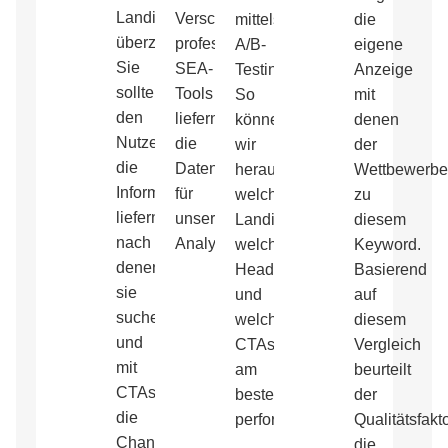
Landingpage
Verschiedene
mittels
die
überzeugen.
professionelle
A/B-
eigene
Sie
SEA-
Testing.
Anzeige
sollte
Tools
So
mit
den
liefern
können
denen
Nutzern
die
wir
der
die
Datengrundlage
herausfinden,
Wettbewerbe
Informationen
für
welche
zu
liefern,
unsere
Landingpages,
diesem
nach
Analysen.
welche
Keyword.
denen
Headlines
Basierend
sie
und
auf
suchen
welche
diesem
und
CTAs
Vergleich
mit
am
beurteilt
CTAs
besten
der
die
performen.
Qualitätsfakt
Chance
die