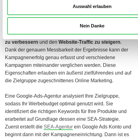
Auswahl erlauben
Wer online mit einer Website erfolgreich sein möchte, ist
darauf angewiesen, dass diese bei Google gut auffindbar
Nein Danke
ist. Google Ads/AdWords haben sich als DAS Tool
herausgestellt, um
schnell und effektiv die Sichtbarkeit
zu verbessern
und den
Website-Traffic zu steigern
.
Dank der genauen Messbarkeit der Ergebnisse kann der
Kampagnenerfolg genau erfasst und verschiedene
Kampagnen miteinander verglichen werden. Diese
Eigenschaften erlauben ein äußerst zielführendes und auf
die Zielgruppe zugeschnittenes Online Marketing.
Eine Google-Ads-Agentur analysiert Ihre Zielgruppe,
sodass Ihr Werbebudget optimal genutzt wird. Sie
identifiziert die richtigen Keywords für Ihre Produkte und
erarbeitet auf Grundlage dessen eine SEA-Strategie.
Zuerst erstellt die
SEA-Agentur
ein Google Ads Konto und
beginnt dann mit der Kampagneneinrichtung. Dann ist es