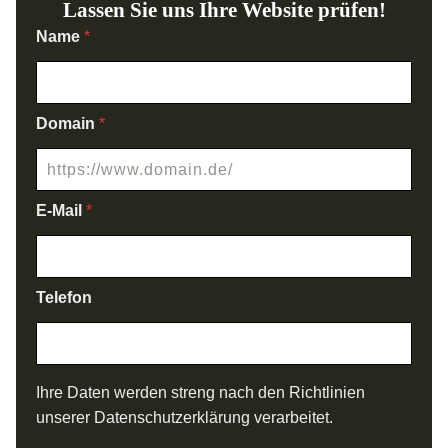
Lassen Sie uns Ihre Website prüfen!
Name
*
Domain
*
E-Mail
*
Telefon
*
Ihre Daten werden streng nach den Richtlinien
*
unserer Datenschutzerklärung verarbeitet.
T
e