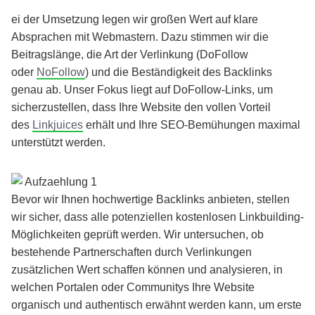
Seite
ei der Umsetzung legen wir großen Wert auf klare
Auswahl einer thematisch verwandten Seite
Absprachen mit Webmastern. Dazu stimmen wir die
Unauffällige Domain-Historie ohne
Beitragslänge, die Art der Verlinkung (DoFollow
problematische Änderungen
oder
NoFollow
) und die Beständigkeit des Backlinks
Keine ausgehenden Links zu unseriösen
genau ab. Unser Fokus liegt auf DoFollow-Links, um
Umfeldern
sicherzustellen, dass Ihre Website den vollen Vorteil
Gesundes Verhältnis zwischen Anzahl der Seiten
des
Linkjuices
erhält und Ihre SEO-Bemühungen maximal
und ausgehenden Links
unterstützt werden.
Bevor wir Ihnen hochwertige Backlinks anbieten, stellen
wir sicher, dass alle potenziellen kostenlosen Linkbuilding-
Möglichkeiten geprüft werden. Wir untersuchen, ob
bestehende Partnerschaften durch Verlinkungen
zusätzlichen Wert schaffen können und analysieren, in
welchen Portalen oder Communitys Ihre Website
organisch und authentisch erwähnt werden kann, um erste