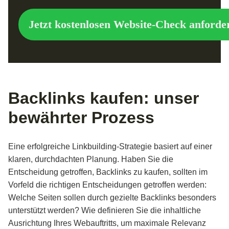
l
e
Jetzt kostenlosen Website-Check anforde
f
o
n
D
o
m
a
Backlinks kaufen: unser
i
n
bewährter Prozess
Eine erfolgreiche Linkbuilding-Strategie basiert auf einer
klaren, durchdachten Planung. Haben Sie die
Entscheidung getroffen, Backlinks zu kaufen, sollten im
Vorfeld die richtigen Entscheidungen getroffen werden:
Welche Seiten sollen durch gezielte Backlinks besonders
unterstützt werden? Wie definieren Sie die inhaltliche
Ausrichtung Ihres Webauftritts, um maximale Relevanz