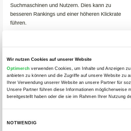
Suchmaschinen und Nutzern. Dies kann zu
besseren Rankings und einer höheren Klickrate
führen.
Wir nutzen Cookies auf unserer Website
Optimerch
verwenden Cookies, um Inhalte und Anzeigen zu p
anbieten zu können und die Zugriffe auf unsere Website zu 
Ihrer Verwendung unserer Website an unsere Partner für soz
Unsere Partner führen diese Informationen möglicherweise 
Zielgerichteter Traffic
bereitgestellt haben oder die sie im Rahmen Ihrer Nutzung 
Regionale Backlinks können zielgerichteten
Traffic auf Ihre Website lenken. Nutzer, die über
diese Links kommen, suchen oft nach
Einwilligungsauswahl
NOTWENDIG
spezifischen Dienstleistungen oder Produkten in