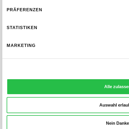
ihrer Nähe.
PRÄFERENZEN
STATISTIKEN
MARKETING
Wettbewerbsvorteil
Durch den Aufbau eines starken Portfolios an
regionalen Backlinks können Sie sich einen
Alle zulasse
Wettbewerbsvorteil gegenüber Unternehmen
verschaffen, die keine lokale SEO-Strategie
Auswahl erlau
verfolgen. Dies hilft Ihnen, sich in den
Suchergebnissen hervorzuheben und als
Nein Danke
führende Wahl in Ihrer Region wahrgenommen