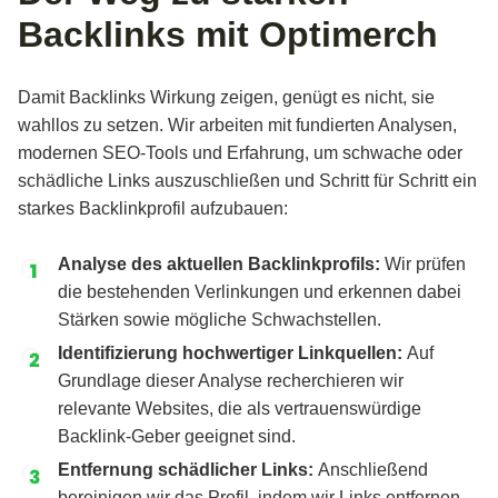
Markenbekanntheit.
Markenbekanntheit beiträgt.
Diese Platzierungen sind besonders für Generative
Backlinks mit Optimerch
Engine Optimization (GEO) von hoher Bedeutung, da
sie Vertrauen schaffen und potenzielle Kunden gezielt
Damit Backlinks Wirkung zeigen, genügt es nicht, sie
ansprechen.
wahllos zu setzen. Wir arbeiten mit fundierten Analysen,
modernen SEO-Tools und Erfahrung, um schwache oder
schädliche Links auszuschließen und Schritt für Schritt ein
starkes Backlinkprofil aufzubauen:
Analyse des aktuellen Backlinkprofils:
Wir prüfen
die bestehenden Verlinkungen und erkennen dabei
Stärken sowie mögliche Schwachstellen.
Identifizierung hochwertiger Linkquellen:
Auf
Grundlage dieser Analyse recherchieren wir
relevante Websites, die als vertrauenswürdige
Backlink-Geber geeignet sind.
Entfernung schädlicher Links:
Anschließend
bereinigen wir das Profil, indem wir Links entfernen,