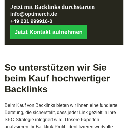
wertvolle Zeit und Ressourcen. Statt mühsam Kontakte
Backlinks aus thematisch passenden und autoritativen
Jetzt mit Backlinks durchstarten
aufzubauen, erhalten Sie professionell platzierte Links,
Seiten stammen und Ihnen einen klaren Vorteil
info@optimerch.de
während Sie Ihre Energie in Content-Optimierung oder
gegenüber Mitbewerbern verschaffen.
+49 231 999916-0
andere SEO-Maßnahmen investieren können.
Jetzt Kontakt aufnehmen
So unterstützen wir Sie
beim Kauf hochwertiger
Backlinks
Beim Kauf von Backlinks bieten wir Ihnen eine fundierte
Beratung, die sicherstellt, dass jeder Link gezielt in Ihre
SEO-Strategie integriert wird. Unsere Experten
analysieren Ihr Backlink-Profil, identifizieren wertvolle