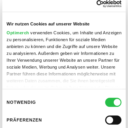
privaten, nicht kommerziellen Gebrauch gestattet.
Soweit die Inhalte auf dieser Seite nicht vom Betreiber
Wir nutzen Cookies auf unserer Website
erstellt wurden, werden die Urheberrechte Dritter
Optimerch
verwenden Cookies, um Inhalte und Anzeigen
beachtet. Insbesondere werden Inhalte Dritter als
zu personalisieren, Funktionen für soziale Medien
solche gekennzeichnet. Sollten Sie trotzdem auf eine
anbieten zu können und die Zugriffe auf unsere Website
Urheberrechtsverletzung aufmerksam werden, bitten
zu analysieren. Außerdem geben wir Informationen zu
wir um einen entsprechenden Hinweis. Bei
Ihrer Verwendung unserer Website an unsere Partner für
Bekanntwerden von Rechtsverletzungen werden wir
soziale Medien, Werbung und Analysen weiter. Unsere
derartige Inhalte umgehend entfernen.
Partner führen diese Informationen möglicherweise mit
weiteren Daten zusammen, die Sie ihnen bereitgestellt
Optimerch GmbH
haben oder die sie im Rahmen Ihrer Nutzung der Dienste
Ostenhellweg 50
gesammelt haben.
Einwilligungsauswahl
44135 Dortmund
NOTWENDIG
Geschäftsführer
Daniel Bruckhaus & Rüstem Göksu
PRÄFERENZEN