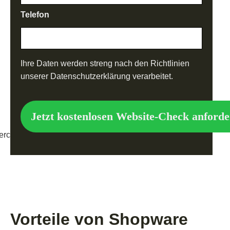
Telefon
*
Ihre Daten werden streng nach den Richtlinien
*
unserer Datenschutzerklärung verarbeitet.
D
o
m
a
Jetzt kostenlosen Website-Check anforde
i
n
Vorteile von Shopware