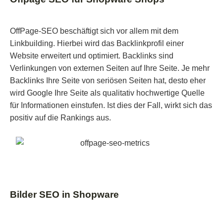
Struktur ein SEO-Text haben sollte, ist allerdings je
gelöscht werden können. Ein Content-Audit hilft
nach Zielgruppe und Fokus-Keyword unterschiedlich.
außerdem dabei, den Status-Quo zu erfassen, um
OffPage-SEO beschäftigt sich vor allem mit dem
dann darauf aufbauend eine Strategie zu entwickeln.
Linkbuilding. Hierbei wird das Backlinkprofil einer
Wer bei Shopware neben den Produktseiten
Website erweitert und optimiert. Backlinks sind
zusätzliche Inhalte erstellen möchte, kann dazu das
Verlinkungen von externen Seiten auf Ihre Seite. Je mehr
kostenlose Shopware Blog Plugin verwenden.
Backlinks Ihre Seite von seriösen Seiten hat, desto eher
wird Google Ihre Seite als qualitativ hochwertige Quelle
für Informationen einstufen. Ist dies der Fall, wirkt sich das
positiv auf die Rankings aus.
Bilder SEO in Shopware