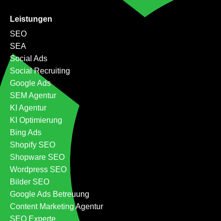
Leistungen
SEO
SEA
Social Ads
Social Recruiting
Google Ads
SEM Agentur
KI Agentur
KI Optimierung
Bing Ads
Shopify SEO
Shopware SEO
Wordpress SEO
Bilder SEO
Google Ads Betreuung
Content Marketing Agentur
SEO Experte