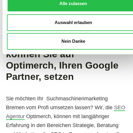
Bremen selbstverständlich gerne zur Seite.
Alle zulassen
Auswahl erlauben
Für SEO in Bremen
Nein Danke
können Sie auf
Optimerch, Ihren Google
Partner, setzen
Sie möchten Ihr Suchmaschinenmarketing
Bremen vom Profi umsetzen lassen? Wir, die
SEO
Agentur
Optimerch, können mit langjähriger
Erfahrung in den Bereichen Strategie, Beratung