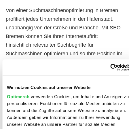
Von einer Suchmaschinenoptimierung in Bremen
profitiert jedes Unternehmen in der Hafenstadt,
unabhängig von der Größe und Branche. Mit SEO
Bremen können Sie Ihren Internetauftritt
hinsichtlich relevanter Suchbegriffe für
Suchmaschinen optimieren und so Ihre Position im
Ranking verbessern. Dazu brauchen Sie eine
aussagekräftige und Content-starke
Internetpräsenz. Ihre Webseite ist dann Content-
Wir nutzen Cookies auf unserer Website
stark, wenn die Inhalte relevant sind, also die
Bedürfnisse und Wünsche Ihrer potentiellen
Optimerch
verwenden Cookies, um Inhalte und Anzeigen zu
personalisieren, Funktionen für soziale Medien anbieten zu
Kunden erfüllt werden. Relevanz ist hierbei ein
können und die Zugriffe auf unsere Website zu analysieren.
wichtiger Faktor für Ihren Online-Auftritt. Wir
Außerdem geben wir Informationen zu Ihrer Verwendung
können Sie dabei unterstützen, relevanten Content
unserer Website an unsere Partner für soziale Medien,