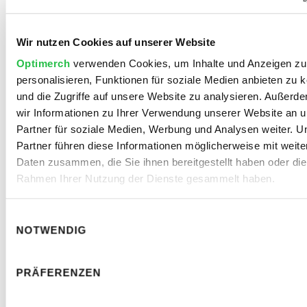
Zusammenhänge besser einzuordnen. Dadurch
können sowohl Sichtbarkeit als auch
Wir nutzen Cookies auf unserer Website
Nutzererfahrung gestärkt werden.
Optimerch
verwenden Cookies, um Inhalte und Anzeigen zu
Meta-Angaben wie Title und Description:
Diese
personalisieren, Funktionen für soziale Medien anbieten zu 
Elemente werden in den Suchergebnissen
und die Zugriffe auf unsere Website zu analysieren. Außerd
angezeigt und beeinflussen, ob ein Ergebnis
wir Informationen zu Ihrer Verwendung unserer Website an 
angeklickt wird. Sie sollten prägnant formuliert sein
Partner für soziale Medien, Werbung und Analysen weiter. U
und die wichtigsten Informationen enthalten.
Partner führen diese Informationen möglicherweise mit weite
Daten zusammen, die Sie ihnen bereitgestellt haben oder die
Mehrwert und Verständlichkeit:
Inhalte entfalten
Rahmen Ihrer Nutzung der Dienste gesammelt haben.
ihre Wirkung nur, wenn sie relevante Informationen
liefern und leicht nachvollziehbar sind. Ein
Einwilligungsauswahl
verständlicher Aufbau schafft Vertrauen und fördert
NOTWENDIG
die Nutzung.
PRÄFERENZEN
Fachliche Kompetenz:
Inhalte, die Expertise
erkennen lassen, erhöhen Glaubwürdigkeit und