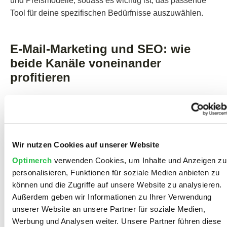
und Preismodelle, sodass es wichtig ist, das passende
Tool für deine spezifischen Bedürfnisse auszuwählen.
E-Mail-Marketing und SEO: wie
beide Kanäle voneinander
profitieren
E-Mail-Marketing und Suchmaschinenoptimierung
verfolgen ähnliche Ziele. Beide steigern Reichweite und
Sichtbarkeit, weshalb eine enge Zusammenarbeit mit
einer erfahrenen
SEO-Agentur
besonders sinnvoll sein
Wir nutzen Cookies auf unserer Website
kann. Zusammen eingesetzt, können sie sich gegenseitig
Optimerch
verwenden Cookies, um Inhalte und Anzeigen zu
verstärken:
personalisieren, Funktionen für soziale Medien anbieten zu
können und die Zugriffe auf unsere Website zu analysieren.
Mehr Website-Traffic:
Jede E-Mail, die auf
Außerdem geben wir Informationen zu Ihrer Verwendung
Blogartikel oder Landingpages verlinkt, steigert die
unserer Website an unsere Partner für soziale Medien,
Besucherzahlen.
Werbung und Analysen weiter. Unsere Partner führen diese