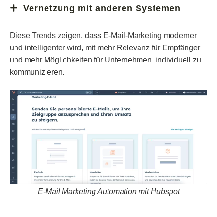
Damit E-Mails zuverlässig im Posteingang landen,
werden sie lebendiger und bieten ein besseres
Vernetzung mit anderen Systemen
setzen immer mehr Anbieter auf spezielle
Nutzererlebnis.
E-Mail-Marketing wird zunehmend mit CRM-Systemen
Sicherheitsverfahren wie SPF, DKIM oder DMARC.
Diese Trends zeigen, dass E-Mail-Marketing moderner
Marketing Automation
und
verknüpft. So können
Diese bestätigen, dass der Absender echt ist und kein
und intelligenter wird, mit mehr Relevanz für Empfänger
Daten effizient genutzt, Inhalte personalisiert
Spam verschickt wird.
und mehr Möglichkeiten für Unternehmen, individuell zu
ausgespielt und Kampagnen automatisch an das
kommunizieren.
Verhalten der Empfänger angepasst werden.
E-Mail Marketing Automation mit Hubspot