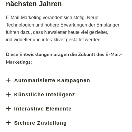
nächsten Jahren
E-Mail-Marketing verändert sich stetig. Neue
Technologien und höhere Erwartungen der Empfänger
führen dazu, dass Newsletter heute viel gezielter,
individueller und interaktiver gestaltet werden.
Diese Entwicklungen prägen die Zukunft des E-Mail-
Marketings:
Automatisierte Kampagnen
E-Mails werden immer häufiger automatisch zu
Künstliche Intelligenz
bestimmten Zeitpunkten verschickt, zum Beispiel nach
Mithilfe von KI können Inhalte und Betreffzeilen
einer Anmeldung, einem Kauf oder einem Geburtstag.
Interaktive Elemente
automatisch an die Interessen einzelner Personen
So erhalten Empfänger genau dann eine Nachricht,
Immer mehr E-Mails enthalten klickbare Bereiche,
angepasst werden. Das erhöht die Wahrscheinlichkeit,
wenn sie am relevantesten ist.
Sichere Zustellung
kurze Umfragen oder eingebettete Videos. Dadurch
dass eine E-Mail geöffnet und gelesen wird.