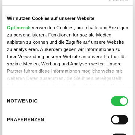
Wir nutzen Cookies auf unserer Website
Optimerch
verwenden Cookies, um Inhalte und Anzeigen
Abschicken
zu personalisieren, Funktionen für soziale Medien
anbieten zu können und die Zugriffe auf unsere Website
zu analysieren. Außerdem geben wir Informationen zu
Ihrer Verwendung unserer Website an unsere Partner für
Ihre Daten werden streng nach den Richtlinien unserer
soziale Medien, Werbung und Analysen weiter. Unsere
Datenschutzerklärung verarbeitet.
Partner führen diese Informationen möglicherweise mit
weiteren Daten zusammen, die Sie ihnen bereitgestellt
haben oder die sie im Rahmen Ihrer Nutzung der Dienste
gesammelt haben.
Einwilligungsauswahl
Sie wollen direkt Kontakt
NOTWENDIG
aufnehmen?
Direkt Termin buchen
PRÄFERENZEN
Oder rufen Sie uns an:
+49 231 99 99 160