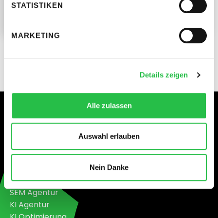
STATISTIKEN
MARKETING
Details zeigen
Alle zulassen
Leistungen
SEO
Auswahl erlauben
SEA
Social Ads
Social Recruiting
Nein Danke
Google Ads
SEM Agentur
KI Agentur
KI Optimierung