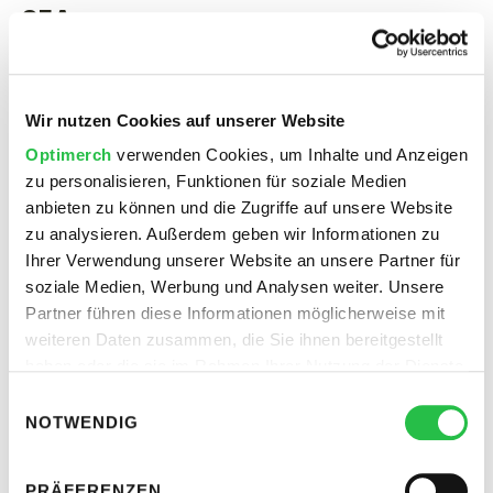
SEA
SEA umfasst bezahlte Werbeanzeigen, die in den
Suchmaschinenergebnissen angezeigt werden. Diese
Wir nutzen Cookies auf unserer Website
Anzeigen erscheinen über, aber auch zwischen den
Optimerch
verwenden Cookies, um Inhalte und Anzeigen
organischen Ergebnissen und werden auf der Grundlage
zu personalisieren, Funktionen für soziale Medien
eines Auktionsmodells geschaltet. Anzeigen können in
anbieten zu können und die Zugriffe auf unsere Website
verschiedenen Netzwerken von Google geschaltet
zu analysieren. Außerdem geben wir Informationen zu
werden, einschließlich Google Shopping, Display-
Ihrer Verwendung unserer Website an unsere Partner für
Netzwerk, YouTube und der Google-Suche. Hier sind die
soziale Medien, Werbung und Analysen weiter. Unsere
wichtigsten Schritte und Mechanismen:
Partner führen diese Informationen möglicherweise mit
weiteren Daten zusammen, die Sie ihnen bereitgestellt
Keyword-Auktionen:
Unternehmen bieten auf
haben oder die sie im Rahmen Ihrer Nutzung der Dienste
Keywords, die relevant für ihre Produkte oder
gesammelt haben.
Einwilligungsauswahl
Dienstleistungen sind. Die Höhe des Gebots
NOTWENDIG
beeinflusst die Platzierung der Anzeige.
Anzeigenformate:
Erstellung von ansprechenden
PRÄFERENZEN