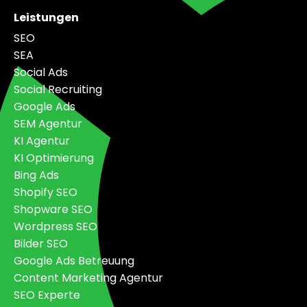
Leistungen
SEO
SEA
Social Ads
Social Recruiting
Google Ads
SEM Agentur
KI Agentur
KI Optimierung
Bing Ads
Shopify SEO
Shopware SEO
Wordpress SEO
Bilder SEO
Google Ads Betreuung
Content Marketing Agentur
SEO Experte