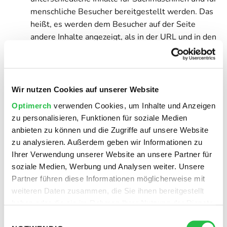
menschliche Besucher bereitgestellt werden. Das
heißt, es werden dem Besucher auf der Seite
andere Inhalte angezeigt, als in der URL und in den
Suchergebnissen beschrieben.
Doorway-Pages
sind spezielle Seiten, die für
Suchmaschinen optimiert sind und die Besucher
dann auf andere Seiten weiterleiten. Das Ziel
Wir nutzen Cookies auf unserer Website
dieser SEO-Manipulation ist es, mehr Traffic zu
Optimerch
verwenden Cookies, um Inhalte und Anzeigen
generieren, aber auch das verstößt gegen die
zu personalisieren, Funktionen für soziale Medien
Richtlinien der Suchmaschinen.
anbieten zu können und die Zugriffe auf unsere Website
Backlink-Spamming
bezieht sich auf die Praxis,
zu analysieren. Außerdem geben wir Informationen zu
unnatürliche oder manipulative Links auf eine
Ihrer Verwendung unserer Website an unsere Partner für
Website zu setzen. Dabei werden Links von
soziale Medien, Werbung und Analysen weiter. Unsere
minderwertigen Websites, Link-Farmen oder
Partner führen diese Informationen möglicherweise mit
automatisierten Programmen generiert, um das
weiteren Daten zusammen, die Sie ihnen bereitgestellt
Ranking der Zielseite künstlich zu erhöhen.
haben oder die sie im Rahmen Ihrer Nutzung der Dienste
Link Farming
ist eine SEO Technik, bei der eine
gesammelt haben.
Einwilligungsauswahl