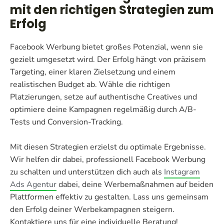
gewünschte Interaktionen messen und deine
entfalten.
mit den richtigen Strategien zum
deine Kampagnen kontinuierlich verbessern und
Anzeigen auf dieser Basis optimieren.
Erfolg
sicherstellen, dass du die besten Ergebnisse erzielst.
Facebook Werbung bietet großes Potenzial, wenn sie
gezielt umgesetzt wird. Der Erfolg hängt von präzisem
Targeting, einer klaren Zielsetzung und einem
realistischen Budget ab. Wähle die richtigen
Platzierungen, setze auf authentische Creatives und
optimiere deine Kampagnen regelmäßig durch A/B-
Tests und Conversion-Tracking.
Mit diesen Strategien erzielst du optimale Ergebnisse.
Wir helfen dir dabei, professionell Facebook Werbung
zu schalten und unterstützen dich auch als
Instagram
Ads Agentur
dabei, deine Werbemaßnahmen auf beiden
Plattformen effektiv zu gestalten. Lass uns gemeinsam
den Erfolg deiner Werbekampagnen steigern.
Kontaktiere uns für eine individuelle Beratung!