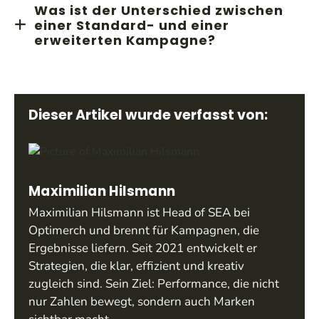
Ja, Facebook Ads können weltweit geschaltet
führen, die Performance jedoch variiert je nach
Was ist der Unterschied zwischen
werden. Du kannst deine Zielgruppe auf
einer Standard- und einer
Kampagnenziel und Marktbedingungen.
internationaler Ebene ansprechen und Anzeigen in
erweiterten Kampagne?
verschiedenen Ländern ausspielen, solange du die
Der Hauptunterschied liegt in den verfügbaren
jeweiligen sprachlichen und kulturellen Unterschiede
Funktionen. Eine erweiterte Kampagne bietet mehr
bei der Gestaltung der Kampagne berücksichtigst.
Steuerungsmöglichkeiten und detaillierte Optionen
Dieser Artikel wurde verfasst von:
zur Zielgruppenansprache, Platzierung und
Budgetverteilung. Eine Standardkampagne ist
einfacher und für kleinere Unternehmen oder
weniger komplexe Werbemaßnahmen geeignet.
Maximilian Hilsmann
Maximilian Hilsmann ist Head of SEA bei
Optimerch und brennt für Kampagnen, die
Ergebnisse liefern. Seit 2021 entwickelt er
Strategien, die klar, effizient und kreativ
zugleich sind. Sein Ziel: Performance, die nicht
nur Zahlen bewegt, sondern auch Marken