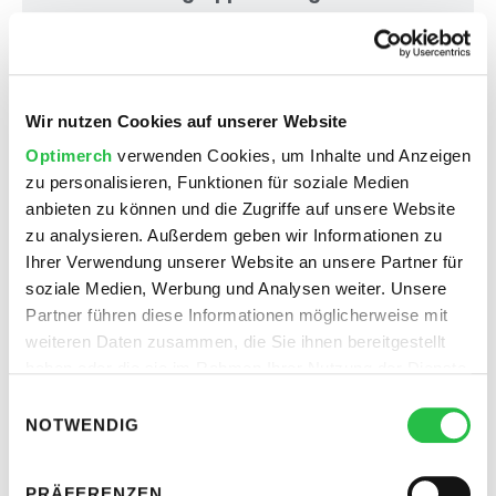
Schritt 3: Anzeigenplatzierung wählen
Wir nutzen Cookies auf unserer Website
Schritt 4: Budget und Zeitplan
Optimerch
verwenden Cookies, um Inhalte und Anzeigen
festlegen
zu personalisieren, Funktionen für soziale Medien
anbieten zu können und die Zugriffe auf unsere Website
Schritt 5: Anzeige gestalten
zu analysieren. Außerdem geben wir Informationen zu
Ihrer Verwendung unserer Website an unsere Partner für
soziale Medien, Werbung und Analysen weiter. Unsere
Schritt 6: Erfolg messen und optimieren
Partner führen diese Informationen möglicherweise mit
weiteren Daten zusammen, die Sie ihnen bereitgestellt
haben oder die sie im Rahmen Ihrer Nutzung der Dienste
Was kostet Werbung auf
gesammelt haben.
Einwilligungsauswahl
Facebook?
NOTWENDIG
Die Kosten, um auf Facebook Werbung zu schalten,
PRÄFERENZEN