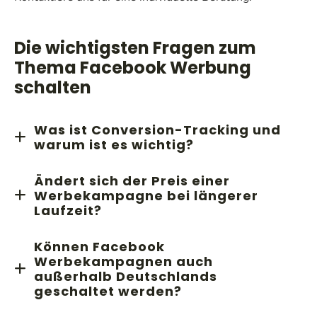
Die wichtigsten Fragen zum
Thema Facebook Werbung
schalten
Was ist Conversion-Tracking und
warum ist es wichtig?
Conversion-Tracking ermöglicht es dir, die Aktionen
Ändert sich der Preis einer
von Nutzern nach dem Klick auf deine Anzeige zu
Werbekampagne bei längerer
überwachen. Mit dem Facebook Pixel kannst du
Laufzeit?
nachvollziehen, ob ein Nutzer auf deiner Landingpage
Der Preis für eine Facebook Werbekampagne hängt
eine gewünschte Handlung ausführt, wie einen Kauf
Können Facebook
von verschiedenen Faktoren ab, wie dem gewählten
oder eine Anmeldung. So kannst du deine Anzeigen
Werbekampagnen auch
Budget, der Zielgruppe und der
außerhalb Deutschlands
gezielt optimieren.
Wettbewerbssituation. Eine längere Laufzeit kann in
geschaltet werden?
einigen Fällen zu einer besseren Budgetverteilung