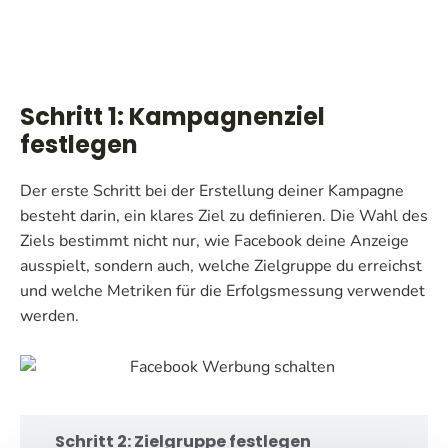
Nutzer sofort in die Anzeige eintauchen, was das
abzurufen und direkt zu kaufen, ohne die Plattform zu
einen komplexen Prozess oder eine Geschichte zu
Schritt 1: Kampagnenziel festlegen
Interesse steigert und zu einer höheren Engagement-
verlassen. Collection Ads ermöglichen es, Produkte
vereinfachen.
sowie Conversion-Rate führt.
aus deinem Katalog dynamisch zu präsentieren und
Nutzer ohne Umwege auf deine Website oder App zu
Schritt 1: Kampagnenziel
führen, um den Kauf abzuschließen.
festlegen
Der erste Schritt bei der Erstellung deiner Kampagne
besteht darin, ein klares Ziel zu definieren. Die Wahl des
Ziels bestimmt nicht nur, wie Facebook deine Anzeige
ausspielt, sondern auch, welche Zielgruppe du erreichst
und welche Metriken für die Erfolgsmessung verwendet
werden.
Schritt 2: Zielgruppe festlegen