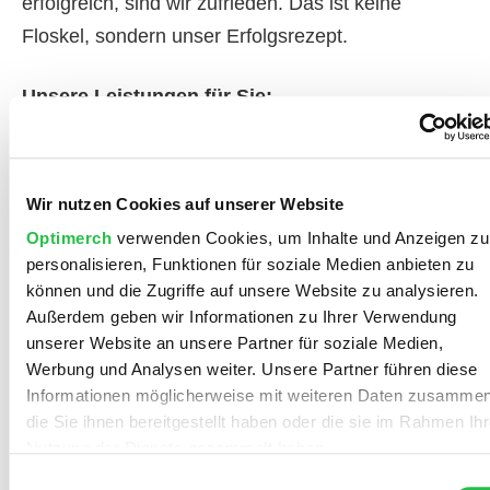
erfolgreich, sind wir zufrieden. Das ist keine
Floskel, sondern unser Erfolgsrezept.
Unsere Leistungen für Sie:
Projekt Interview und Website-Check:
kostenlos und unverbindlich
Wir nutzen Cookies auf unserer Website
Analyse und Onboarding:
detaillierte
Optimerch
verwenden Cookies, um Inhalte und Anzeigen zu
Analysen zu allen Faktoren, die das Ranking
personalisieren, Funktionen für soziale Medien anbieten zu
beeinflussen, inklusive der
können und die Zugriffe auf unsere Website zu analysieren.
Suchbegriffsanalyse mit relevanten Keywords
Außerdem geben wir Informationen zu Ihrer Verwendung
unserer Website an unsere Partner für soziale Medien,
Contenterstellung zu ausgewählten
Werbung und Analysen weiter. Unsere Partner führen diese
Suchbegriffen:
zielgruppengerecht, fehlerfrei
Informationen möglicherweise mit weiteren Daten zusammen
und nach SEO-Kriterien
die Sie ihnen bereitgestellt haben oder die sie im Rahmen Ihr
Laufende On- & Offpage Optimierung:
Wir
Nutzung der Dienste gesammelt haben.
überwachen und optimieren alle wichtigen
Einwilligungsauswahl