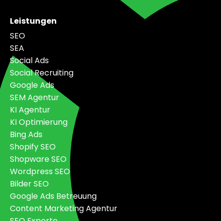
Leistungen
SEO
SEA
Social Ads
Social Recruiting
Google Ads
SEM Agentur
KI Agentur
KI Optimierung
Bing Ads
Shopify SEO
Shopware SEO
Wordpress SEO
Bilder SEO
Google Ads Betreuung
Content Marketing Agentur
SEO Experte