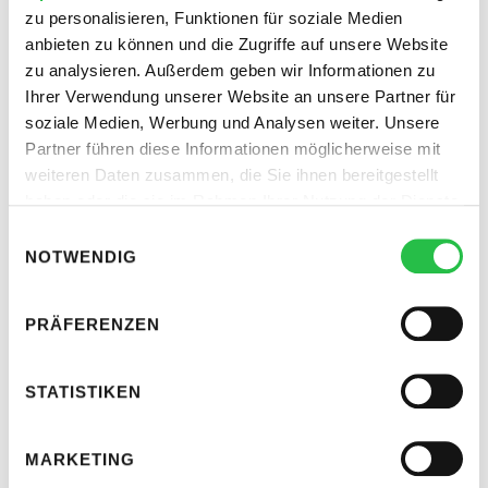
Shops z.B. auf Instagram: Wer eine
“Link-in-Bio” URL
zu personalisieren, Funktionen für soziale Medien
erstellt, kann diese in seine Profilbeschreibungen
anbieten zu können und die Zugriffe auf unsere Website
zu analysieren. Außerdem geben wir Informationen zu
einfügen. Diese URL öffnet ein Menü im individuellen
Ihrer Verwendung unserer Website an unsere Partner für
Design, in dem alle Social-Accounts und Websites wie
soziale Medien, Werbung und Analysen weiter. Unsere
Produktkataloge oder FAQs verlinkt werden. So finden
Partner führen diese Informationen möglicherweise mit
Interessenten alles Wichtige an einem Ort, ohne sich
weiteren Daten zusammen, die Sie ihnen bereitgestellt
durch mehrere Posts klicken zu müssen.
haben oder die sie im Rahmen Ihrer Nutzung der Dienste
gesammelt haben.
Einwilligungsauswahl
NOTWENDIG
PRÄFERENZEN
STATISTIKEN
MARKETING