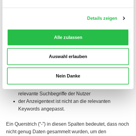
Ist der Wert als
überdurchschnittlich
oder
durchschnittlich
angegeben, bestehen keine größeren
Details zeigen
Probleme mit der Anzeigenrelevanz, der erwarteten
Klickrate oder der Landingpage. Für eine
Alle zulassen
unterdurchschnittliche
Bewertung können folgende
Gründe vorliegen:
Auswahl erlauben
die Anzeige oder das Keyword ist nicht spezifisch
genug
Nein Danke
die Anzeigengruppe umfasst zu viele Themen
die Landingpage trifft nicht die Suchintention und
relevante Suchbegriffe der Nutzer
der Anzeigentext ist nicht an die relevanten
Keywords angepasst.
Ein Querstrich (“-”) in diesen Spalten bedeutet, dass noch
nicht genug Daten gesammelt wurden, um den