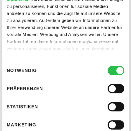
zu personalisieren, Funktionen für soziale Medien
anbieten zu können und die Zugriffe auf unsere Website
zu analysieren. Außerdem geben wir Informationen zu
Ihrer Verwendung unserer Website an unsere Partner für
soziale Medien, Werbung und Analysen weiter. Unsere
Analyse der Qualitätsfaktor-
Partner führen diese Informationen möglicherweise mit
Informationen
weiteren Daten zusammen, die Sie ihnen bereitgestellt
haben oder die sie im Rahmen Ihrer Nutzung der Dienste
gesammelt haben.
Einwilligungsauswahl
Zur Bewertung der Qualität gibt Google die Werte
NOTWENDIG
unterdurchschnittlich, durchschnitt
und
überdurchschnittlich
sowie den Qualitätsfaktor von 1 bis
PRÄFERENZEN
10 an. Liegt der Wert unter 8, sollte gehandelt werden, um
den Qualitätsfaktor zu verbessern. Hierfür bieten die
anderen drei Spalten genauere Anhaltspunkte, denn
STATISTIKEN
diese geben an, wie sich das Keyword bezüglich der
Klickrate, der Landingpage oder der Anzeigentexte
MARKETING
verhält.